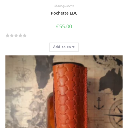
Maroquinerie
Pochette EDC
€
55.00
R
Add to cart
a
t
e
d
0
o
u
t
o
f
5