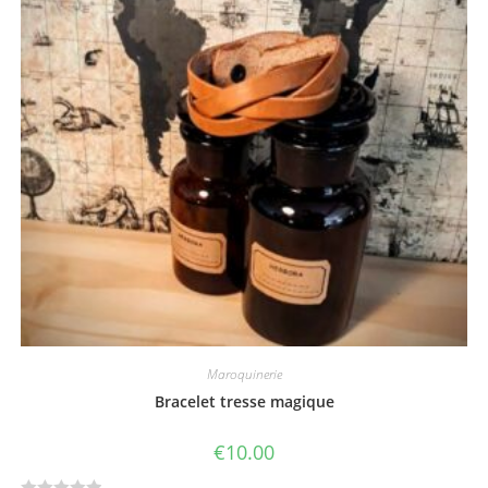
u
t
o
f
5
Maroquinerie
Bracelet tresse magique
€
10.00