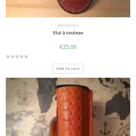
Maroquinerie
Etui à couteau
€
25.00
R
Add to cart
a
t
e
d
0
o
u
t
o
f