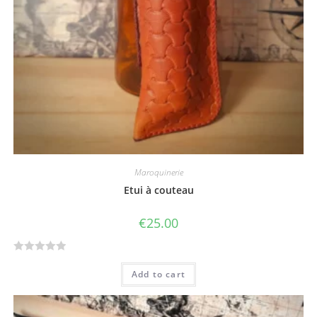
5
Maroquinerie
Etui à couteau
€
25.00
R
Add to cart
a
t
e