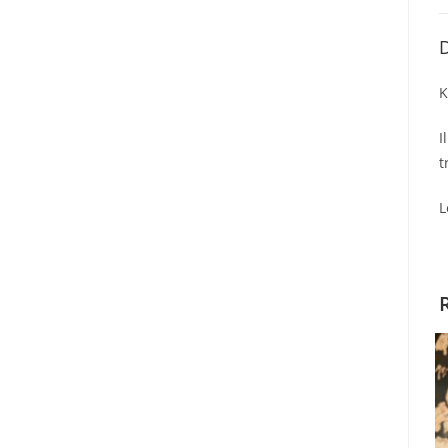
D
K
I
t
L