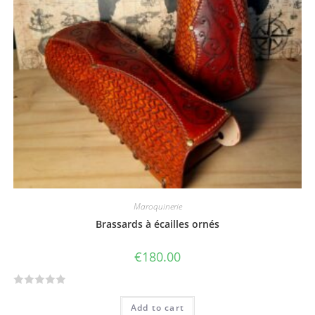
o
f
5
Maroquinerie
Brassards à écailles ornés
€
180.00
R
Add to cart
a