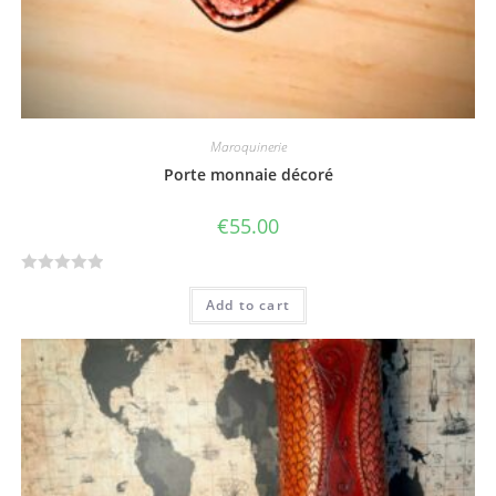
Maroquinerie
Porte monnaie décoré
€
55.00
R
Add to cart
a
t
e
d
0
o
u
t